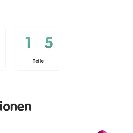
e
Teile
tionen