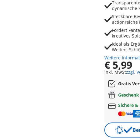
Transparente
dynamische S
Steckbare Be
actionreiche
Fördert Fanta
kreatives Sp
Ideal als Er
Welten, Schl
Weitere Informa
€ 5,99
inkl. MwSt
zzgl. 
Gratis Ve
Geschen
Sichere &
Be