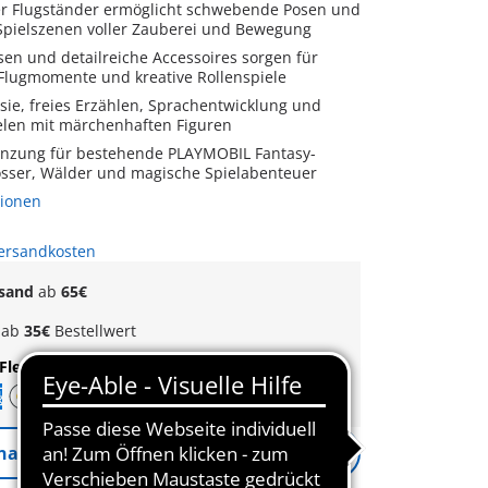
r Flugständer ermöglicht schwebende Posen und
pielszenen voller Zauberei und Bewegung
sen und detailreiche Accessoires sorgen für
 Flugmomente und kreative Rollenspiele
sie, freies Erzählen, Sprachentwicklung und
ielen mit märchenhaften Figuren
gänzung für bestehende PLAYMOBIL Fantasy-
össer, Wälder und magische Spielabenteuer
tionen
Versandkosten
rsand
ab
65€
k
ab
35€
Bestellwert
Flexible Zahlung
|
Schnelle Lieferung
nachrichtigen
Benachrichtigung Aktiv