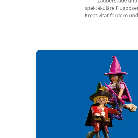
Zauberstäbe und 
spektakuläre Flugposen
Kreativität fördern un