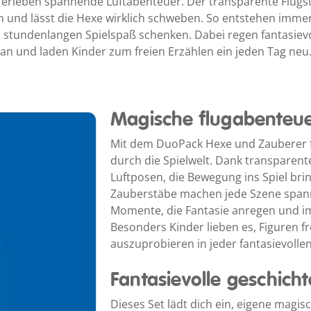
erleben spannende Luftabenteuer. Der transparente Flugs
 und lässt die Hexe wirklich schweben. So entstehen imme
d stundenlangen Spielspaß schenken. Dabei regen fantasievol
an und laden Kinder zum freien Erzählen ein jeden Tag neu
Magische flugabenteue
Mit dem DuoPack Hexe und Zauberer f
durch die Spielwelt. Dank transparen
Luftposen, die Bewegung ins Spiel br
Zauberstäbe machen jede Szene spann
Momente, die Fantasie anregen und i
Besonders Kinder lieben es, Figuren 
auszuprobieren in jeder fantasievolle
Fantasievolle geschicht
Dieses Set lädt dich ein, eigene magi