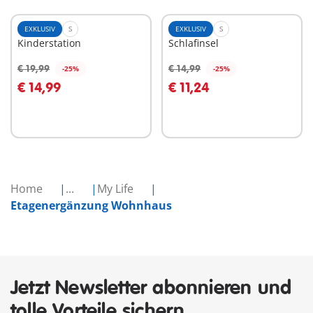
EXKLUSIV
S
EXKLUSIV
S
Kinderstation
Schlafinsel
€ 19,99
€ 14,99
-25%
-25%
In den Warenkorb
In den Warenkorb
€ 14,99
€ 11,24
Home
...
My Life
Etagenergänzung Wohnhaus
Jetzt Newsletter abonnieren und
tolle Vorteile sichern