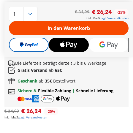
Etagenerweiterung für PLAYMOBIL Wohnhaus 9266
€ 26,24
€ 34,99
-25%
Mit Balkon, Fenster und Wendeltreppe
inkl. MwSt
zzgl. Versandkosten
Zusätzlicher Platz für neue Zimmer
In den Warenkorb
Kombinierbar mit Möbel-Sets und Zubehör
Für Kinder ab 4 Jahren geeignet
Weitere Informationen
Die Lieferzeit beträgt derzeit 3 bis 6 Werktage
Gratis Versand
ab
65€
Geschenk
ab
35€
Bestellwert
Sichere &
Flexible Zahlung
|
Schnelle Lieferung
€ 26,24
€ 34,99
-25%
inkl. MwSt
zzgl. Versandkosten