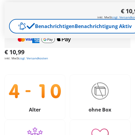
€ 10
Gratis Versand
ab
65€
inkl. MwSt
zzgl. Versandko
Geschenk
ab
35€
Bestellwert
Benachrichtigen
Benachrichtigung Aktiv
Sichere &
Flexible Zahlung
|
Schnelle Lieferung
€ 10,99
inkl. MwSt
zzgl. Versandkosten
Alter
ohne Box