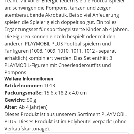
Team. Mit voller Energie feuern sie die Footballspieler
an: schwingen die Pompons, tanzen und zeigen
atemberaubende Akrobatik. Bei so viel Anfeuerung
spielen die Spieler gleich doppelt so gut. Ein tolles
Ergänzungsset für sportbegeisterte Kinder ab 4 Jahren.
Die Figuren können einzeln bespielt oder mit den
anderen PLAYMOBIL PLUS Footballspielern und
Fanfiguren (1008, 1009, 1010, 1011, 1012 - separat
erhältlich) kombiniert werden. Das Set enthält 3
PLAYMOBIL-Figuren mit Cheerleaderoutfits und
Pompons.
Weitere Informationen
Artikelnummer:
1013
Packungsmaße:
15.6 x 18.2 x 4.0 cm
Gewicht:
50 g
Alter:
Ab 4 Jahr(en)
Dieses Produkt ist aus unserem Sortiment PLAYMOBIL
PLUS. Dieses Produkt ist im Polybeutel verpackt (ohne
Verkaufskartonage).