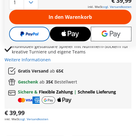
€ 39,99
Bewegliche Schussmechanik ermöglicht präzise
inkl. MwSt
zzgl. Versandkosten
Torschüsse und dynamischen Fußball-Spielspaß
In den Warenkorb
Action Cards und Toranzeiger sorgen für
abwechslungsreiche Matches mit zusätzlicher Spannung
Wandelbares Maskottchen als Fanfigur oder
Schiedsrichter für authentisches Stadionfeeling
Individuell gestaltbare Spieler mit Nummern-Stickern für
kreative Turniere und eigene Teams
Weitere Informationen
Gratis Versand
ab
65€
Geschenk
ab
35€
Bestellwert
Sichere &
Flexible Zahlung
|
Schnelle Lieferung
€ 39,99
inkl. MwSt
zzgl. Versandkosten