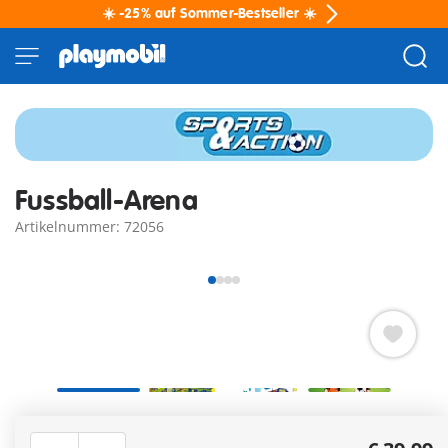
☀️ -25% auf Sommer-Bestseller ☀️
Fussball-Arena
Artikelnummer: 72056
Actionreiche PLAYMOBIL Fußball-Arena mit zwei Spielern
für spannende Eins-gegen-eins-Duelle