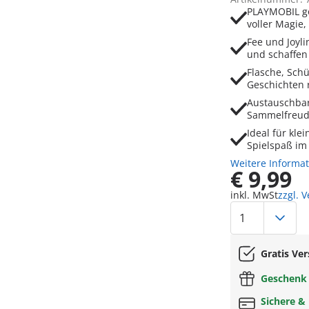
PLAYMOBIL go
voller Magie
Fee und Joyl
und schaffe
Flasche, Sch
Geschichten 
Austauschbare
Sammelfreude
Ideal für kl
Spielspaß im
Weitere Informa
€ 9,99
inkl. MwSt
zzgl. 
Gratis Ve
Geschen
Sichere &