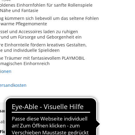
ldenes Einhornfohlen für sanfte Rollenspiele
, Nähe und Fantasie
ing kümmern sich liebevoll um das seltene Fohlen
n warme Pflegemomente
üssel und Accessoires laden zu ruhigen
rund um Fürsorge und Geborgenheit ein
 Einhornteile fördern kreatives Gestalten,
 und individuelle Spielideen
eine Träumer mit fantasievollem PLAYMOBIL
 magischen Einhornreich
tionen
Versandkosten
rsand
ab
65€
k
ab
35€
Bestellwert
Flexible Zahlung
|
Schnelle Lieferung