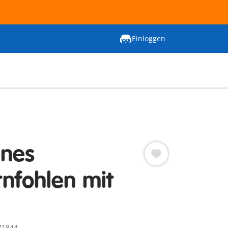
Einloggen
enes
rnfohlen mit
71844