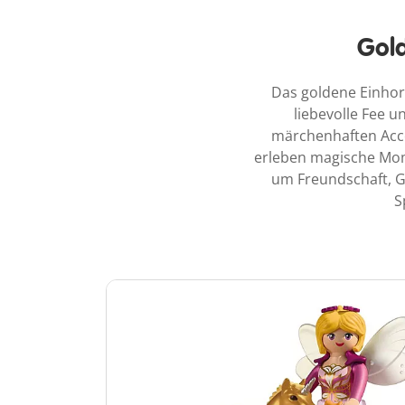
Gold
Das goldene Einhor
liebevolle Fee u
märchenhaften Acce
erleben magische Mome
um Freundschaft, G
S