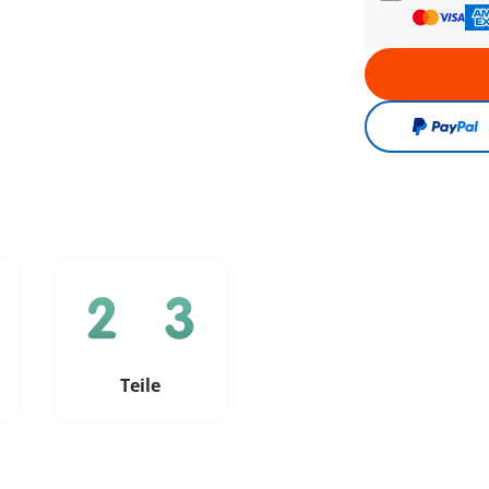
e
Teile