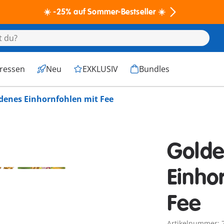
☀️ -25% auf Sommer-Bestseller ☀️
eressen
Neu
EXKLUSIV
Bundles
denes Einhornfohlen mit Fee
Gold
Einho
Fee
Artikelnummer: 