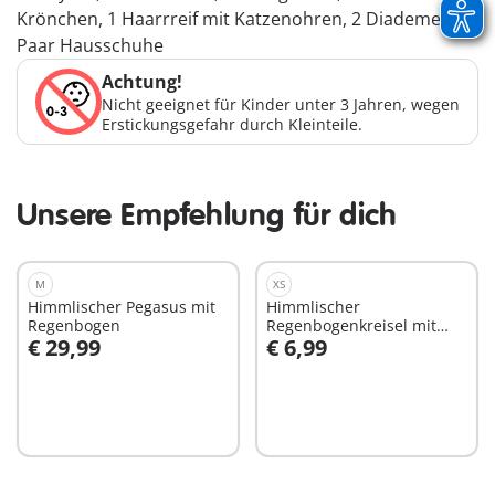
Krönchen, 1 Haarrreif mit Katzenohren, 2 Diademe, 2
Paar Hausschuhe
Achtung!
Nicht geeignet für Kinder unter 3 Jahren, wegen
Erstickungsgefahr durch Kleinteile.
Unsere Empfehlung für dich
M
XS
Himmlischer Pegasus mit
Himmlischer
Regenbogen
Regenbogenkreisel mit
€ 29,99
€ 6,99
Prinzessin
In den Warenkorb
In den Warenkorb