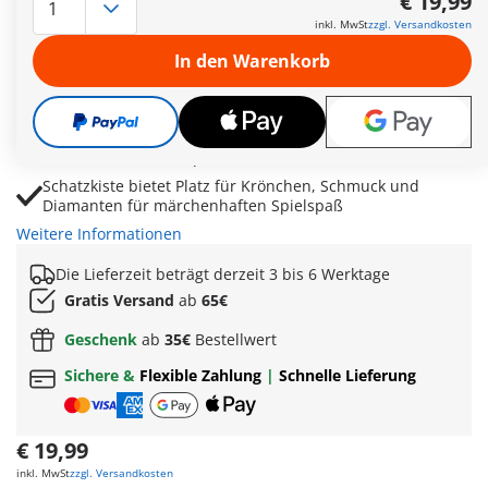
€ 19,99
Wolken
inkl. MwSt
zzgl. Versandkosten
Wolkenbettchen und sanft schaukelnde Hängematten
In den Warenkorb
sorgen für traumhafte Schlafszenen
Funkelnde Schmucksteine, Dekosterne und Accessoires
ermöglichen kreative Gestaltungsideen
Teddybär, Teppich, Nachttisch und Kissen fördern
fantasievolle Rollenspiele voller Freundschaft
Schatzkiste bietet Platz für Krönchen, Schmuck und
Diamanten für märchenhaften Spielspaß
Weitere Informationen
Die Lieferzeit beträgt derzeit 3 bis 6 Werktage
Gratis Versand
ab
65€
Geschenk
ab
35€
Bestellwert
Sichere &
Flexible Zahlung
|
Schnelle Lieferung
€ 19,99
inkl. MwSt
zzgl. Versandkosten