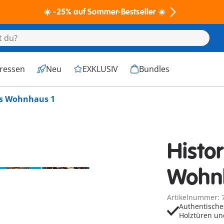
☀️ -25% auf Sommer-Bestseller ☀️
eressen
Neu
EXKLUSIV
Bundles
es Wohnhaus 1
Histo
Wohn
Artikelnummer: 
Authentische
Holztüren u