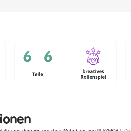
kreatives
e
Teile
Rollenspiel
tionen
ttelalter mit dem Historischen Wohnhaus von PLAYMOBIL. Das