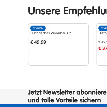
Unsere Empfehlun
EXKLUSIV
L
EXKL
Historisches Wohnhaus 2
Hist
€ 49,99
€ 49,
In den Warenkorb
I
€ 3
Jetzt Newsletter abonnier
und tolle Vorteile sichern