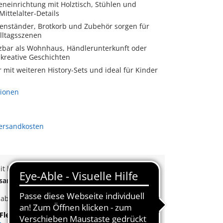
eneinrichtung mit Holztisch, Stühlen und
ittelalter-Details
zenständer, Brotkorb und Zubehör sorgen für
Alltagsszenen
utzbar als Wohnhaus, Händlerunterkunft oder
 kreative Geschichten
mit weiteren History-Sets und ideal für Kinder
tionen
Versandkosten
eit beträgt derzeit 3 bis 6 Werktage
rsand
ab
65€
k
ab
35€
Bestellwert
Flexible Zahlung
|
Schnelle Lieferung