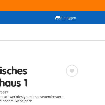
Einloggen
risches
haus 1
70957
s Fachwerkdesign mit Kassettenfenstern,
nd hohem Giebeldach