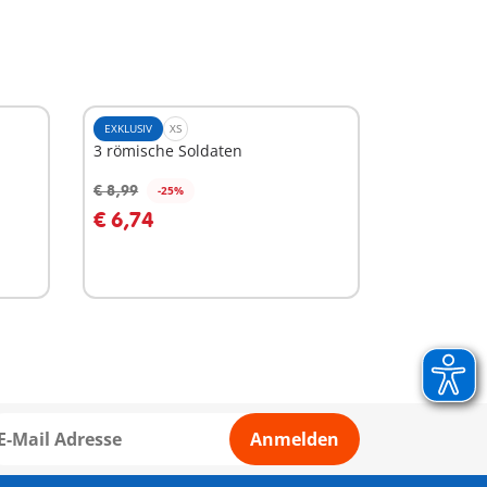
EXKLUSIV
XS
3 römische Soldaten
€ 8,99
-25%
In den Warenkorb
€ 6,74
Anmelden