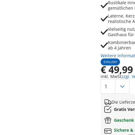
Rustikale Inn
gemütlichen M
Laterne, Ker
realistische 
Vielseitig n
Gasthaus für
Kombinierbar 
ab 4 Jahren
Weitere Informa
EXKLUSIV
€ 49,99
inkl. MwSt
zzgl. 
Die Lieferz
Gratis Ve
Geschen
Sichere &