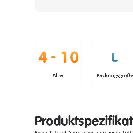
Alter
Packungsgröß
Produktspezifika
Begib dich auf Zeitreise ins aufregende Mi