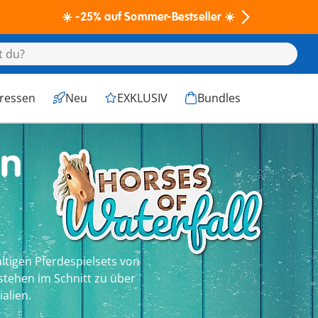
☀️ -25% auf Sommer-Bestseller ☀️
eressen
Neu
EXKLUSIV
Bundles
in
ltigen Pferdespielsets von
stehen im Schnitt zu über
alien.