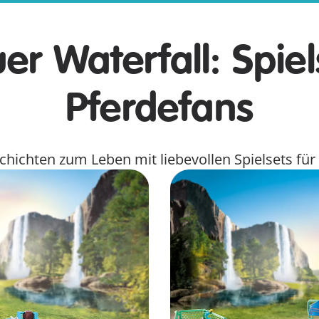
er Waterfall: Spiel
Pferdefans
hichten zum Leben mit liebevollen Spielsets für 
Reittherapie & Tierarztpra
treut die Gastpferde der
In der Reittherapie und Tie
r stolze Hengst Whisper. Mit
und Mensch geholfen! Die Kl
tylen.
Untersuchungs- und Behand
Hier entdecken