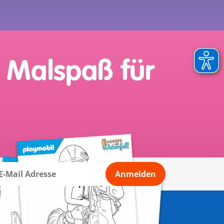
r Malspaß für
Anmelden