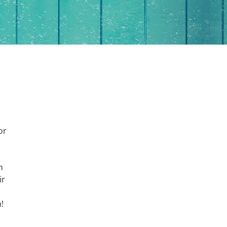
or
,
n
ir
!