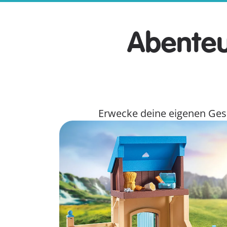
Abenteu
Erwecke deine eigenen Gesc
Amelia & Whisper mit Pferdebox
Amelia ist eine richtige Tierflüsterin und be
Waterfall Ranch. Immer an ihrer Seite ist de
Pfermähne und Schweif zum Kämmen und s
Hier entdecken