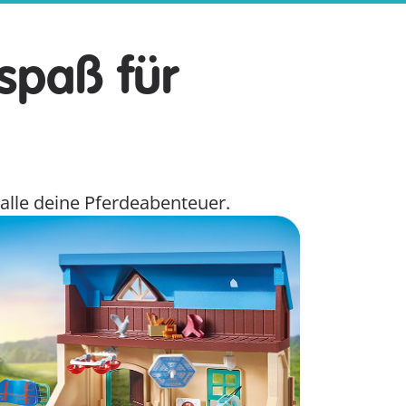
spaß für
alle deine Pferdeabenteuer.
xis
rarztpraxis von Phil und Harleen wird Tier
inik bietet die verschiedensten
lungsmethoden für die süßen Patienten.