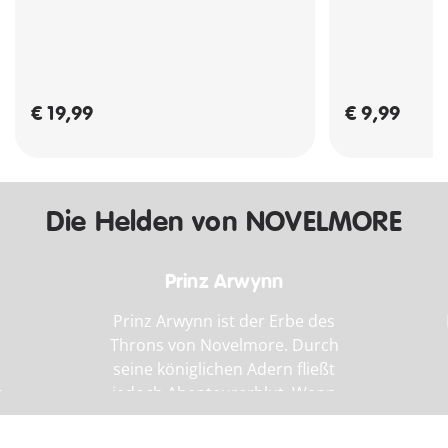
€ 19,99
€ 9,99
Die Helden von NOVELMORE
Prinz Arwynn
Prinz Arwynn ist der Erbe des
Throns von Novelmore. Durch
seine königlichen Adern fließt
t
jedoch Abenteurerblut. Wann
n
immer es möglich ist, schleicht
er sich davon, um Abenteuer zu