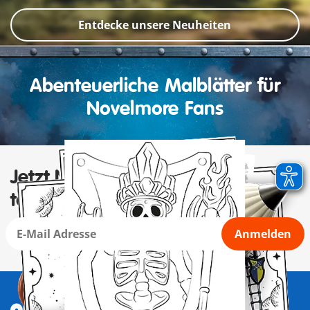
Entdecke unsere Neuheiten
Abenteuerliche Malblätter für
Novelmore Fans
Jetzt Newsletter abonnieren und
tolle Vorteile sichern
Anmelden