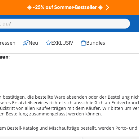
☀️ -25% auf Sommer-Bestseller ☀️
eressen
Neu
EXKLUSIV
Bundles
hren:
h bestätigen, die bestellte Ware absenden oder der Bestellung ni
eres Ersatzteilservices richtet sich ausschließlich an Endverbra
ücktritt von allen Kaufverträgen mit dem Käufer. Wir bitten um Ve
igten Bestellung zusammengefasst werden können.
m Bestell-Katalog und Mischaufträge bestellt, werden Porto- und