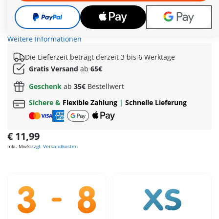
durch den bösen Herrscher Arktos aus dem Eisland, der
Grünland vereisen will. Als Tabaluga erfährt, dass dieser
auch schon seine Eltern auf dem Gewissen hat, bricht er auf,
um Arktos entgegenzutreten.
Weitere Informationen
Die Lieferzeit beträgt derzeit 3 bis 6 Werktage
Gratis Versand
ab
65€
Geschenk
ab
35€
Bestellwert
Sichere &
Flexible Zahlung
|
Schnelle Lieferung
€ 11,99
inkl. MwSt
zzgl. Versandkosten