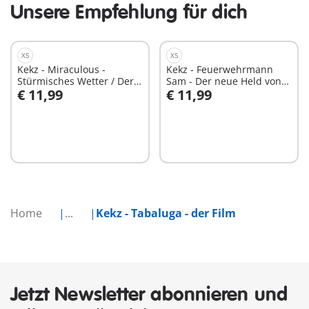
Unsere Empfehlung für dich
XS
XS
Kekz - Miraculous -
Kekz - Feuerwehrmann
Stürmisches Wetter / Der
Sam - Der neue Held von
€ 11,99
€ 11,99
Bubbler
nebenan
In den Warenkorb
In den Warenkorb
Home
...
Kekz - Tabaluga - der Film
Jetzt Newsletter abonnieren und