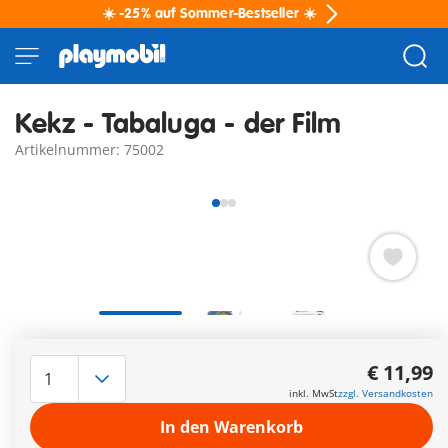
☀️ -25% auf Sommer-Bestseller ☀️
Kekz - Tabaluga - der Film
Artikelnummer: 75002
Kekz Audiochip für Kekzhörer – den
All-In-One Audioplayer
für Kinder.
€ 11,99
Inhalt:
inkl. MwSt
zzgl. Versandkosten
Mit seinem besten Freund, dem Marienkäfer Bully, und
seinem Ziehvater, dem Raben Kolk, lebt der kleine Drache
In den Warenkorb
Tabaluga im idyllischen Grünland. Doch das ist bedroht