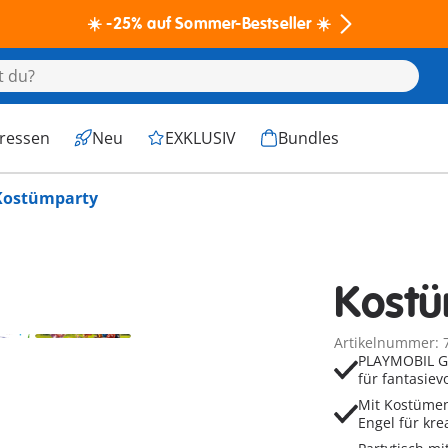
☀️ -25% auf Sommer-Bestseller ☀️
eressen
Neu
EXKLUSIV
Bundles
Kostümparty
Kostü
Artikelnummer: 
PLAYMOBIL Ge
für fantasiev
Mit Kostümen
Engel für kre