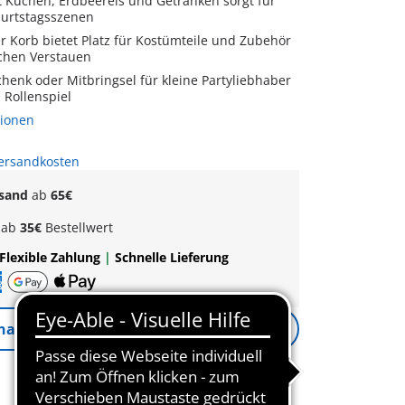
it Kuchen, Erdbeereis und Getränken sorgt für
burtstagsszenen
r Korb bietet Platz für Kostümteile und Zubehör
chen Verstauen
chenk oder Mitbringsel für kleine Partyliebhaber
 Rollenspiel
tionen
Versandkosten
rsand
ab
65€
k
ab
35€
Bestellwert
Flexible Zahlung
|
Schnelle Lieferung
nachrichtigen
Benachrichtigung Aktiv