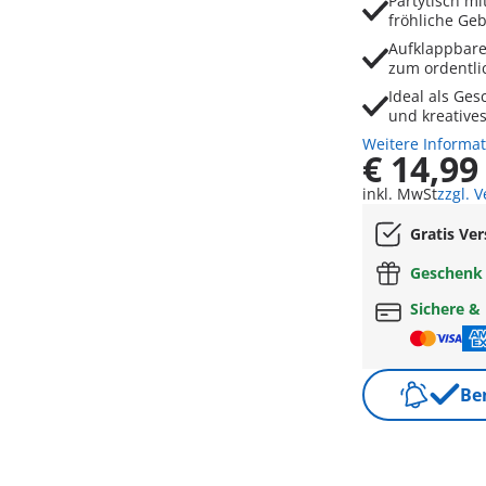
Partytisch m
fröhliche Ge
Aufklappbare
zum ordentli
Ideal als Ges
und kreatives
Weitere Informa
€ 14,99
inkl. MwSt
zzgl. 
Gratis Ve
Geschen
Sichere &
Be