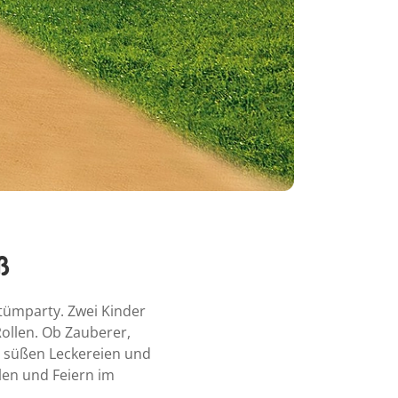
ß
tümparty. Zwei Kinder
ollen. Ob Zauberer,
it süßen Leckereien und
len und Feiern im