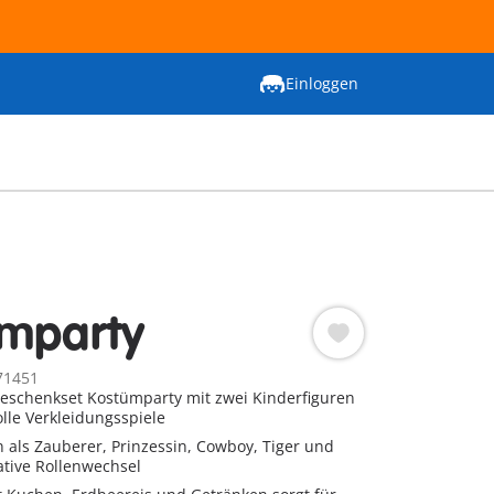
Einloggen
mparty
71451
schenkset Kostümparty mit zwei Kinderfiguren
olle Verkleidungsspiele
 als Zauberer, Prinzessin, Cowboy, Tiger und
ative Rollenwechsel