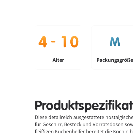
Alter
Packungsgröß
Produktspezifika
Diese detailreich ausgestattete nostalgisc
für Geschirr, Besteck und Vorratsdosen s
fleißigen Küchenhelfer bereitet die Köchin 