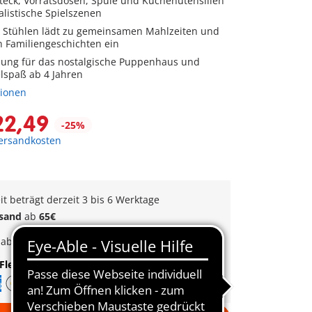
steck, Vorratsdosen, Spüle und Küchenutensilien
alistische Spielszenen
er Stühlen lädt zu gemeinsamen Mahlzeiten und
n Familiengeschichten ein
zung für das nostalgische Puppenhaus und
elspaß ab 4 Jahren
tionen
22,49
-25%
Versandkosten
eit beträgt derzeit 3 bis 6 Werktage
rsand
ab
65€
k
ab
35€
Bestellwert
Flexible Zahlung
|
Schnelle Lieferung