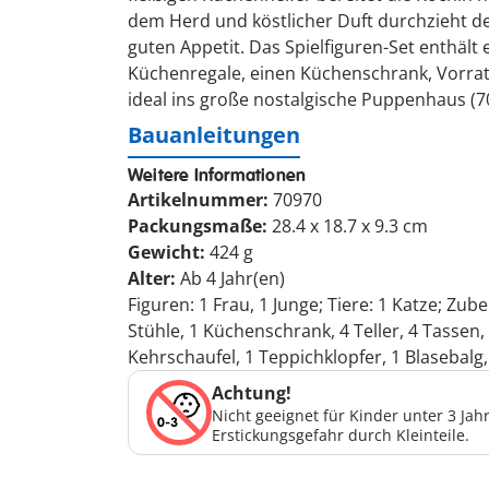
dem Herd und köstlicher Duft durchzieht den
guten Appetit. Das Spielfiguren-Set enthält 
Küchenregale, einen Küchenschrank, Vorrats
ideal ins große nostalgische Puppenhaus (7
Bauanleitungen
Weitere Informationen
Artikelnummer:
70970
Packungsmaße:
28.4 x 18.7 x 9.3 cm
Gewicht:
424 g
Alter:
Ab 4 Jahr(en)
Figuren: 1 Frau, 1 Junge; Tiere: 1 Katze; 
Stühle, 1 Küchenschrank, 4 Teller, 4 Tassen, 
Kehrschaufel, 1 Teppichklopfer, 1 Blasebalg, 
Achtung!
Nicht geeignet für Kinder unter 3 Ja
Erstickungsgefahr durch Kleinteile.