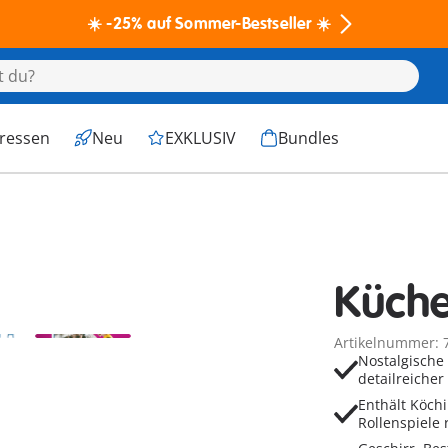
☀️ -25% auf Sommer-Bestseller ☀️
eressen
Neu
EXKLUSIV
Bundles
Küch
Artikelnummer: 
Nostalgische
detailreicher
Enthält Köch
Rollenspiele