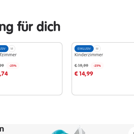
g für dich
USIV
M
EXKLUSIV
M
afzimmer
Kinderzimmer
99
€ 19,99
-25%
-25%
n den Warenkorb
In den Warenkorb
,74
€ 14,99
en