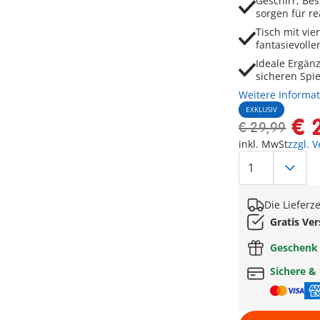
Geschirr, Be
sorgen für re
Tisch mit vi
fantasievolle
Ideale Ergän
sicheren Spi
Weitere Informa
EXKLUSIV
€ 
€ 29,99
inkl. MwSt
zzgl. 
Die Lieferz
Gratis Ve
Geschen
Sichere &