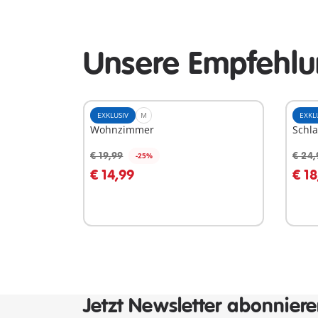
Unsere Empfehlun
EXKLUSIV
M
EXKL
Wohnzimmer
Schl
€ 19,99
€ 24,
-25%
In den Warenkorb
I
€ 14,99
€ 18
Jetzt Newsletter abonnier