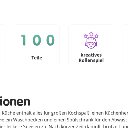
kreatives
e
Teile
Rollenspiel
tionen
he Küche enthält alles für großen Kochspaß: einen Küchenh
owie ein Waschbecken und einen Spülschrank für den Abwa
hier leckere Speisen zu. Nach kurzer Zeit dampft, brutzelt 