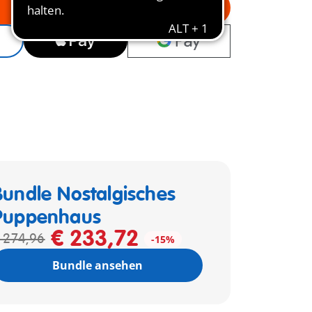
In den Warenkorb
Bundle Nostalgisches
Puppenhaus
€ 233,72
 274,96
-15%
Bundle ansehen