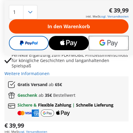
Märchenhafte Kutschfahrt mit Prinz, Prinzessin, Kutscher
und zwei geschmückten Pferden
€ 39,99
Detailreiche Kutsche mit Blumen, Herzen, Schleifen und
inkl. MwSt
zzgl. Versandkosten
Platz für königliche Ausflüge
In den Warenkorb
Versteckte Geschenkbox sorgt für romantische
Überraschungen und kreative Spielideen
Fördert Fantasie, Rollenspiel und märchenhaftes Erzählen
durch romantische Prinzessinnen-Abenteuer
Perfekte Ergänzung zum PLAYMOBIL Prinzessinnenschloss
für königliche Geschichten und langanhaltenden
Spielspaß
Weitere Informationen
Gratis Versand
ab
65€
Geschenk
ab
35€
Bestellwert
Sichere &
Flexible Zahlung
|
Schnelle Lieferung
€ 39,99
inkl. MwSt
zzgl. Versandkosten