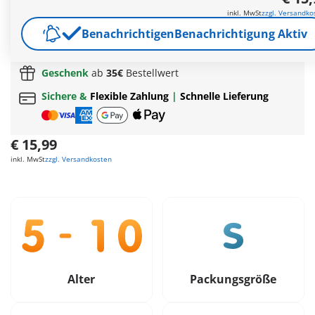
PLAYMOBIL My Figures.
inkl. MwSt
zzgl. Versandko
Weitere Informationen
Benachrichtigen
Benachrichtigung Aktiv
Gratis Versand
ab
65€
Geschenk
ab
35€
Bestellwert
Sichere &
Flexible Zahlung
|
Schnelle Lieferung
€ 15,99
inkl. MwSt
zzgl. Versandkosten
Alter
Packungsgröße