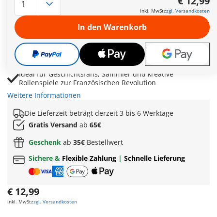
€ 12,99
Detailreiche Uniform mit Zweispitz zeigt den berühmten
inkl. MwSt
zzgl. Versandkosten
französischen Feldherrn und Kaiser authentisch
In den Warenkorb
Weißes Pferd Vizir ergänzt die Figur und ermöglicht
eindrucksvolle historische Spielszenen
Inspiriert vom Gemälde Napoleon bei der Schlacht von
Austerlitz mit hohem Wiedererkennungswert
Ideal für Geschichtsfans, Sammler und kreative
Rollenspiele zur Französischen Revolution
Weitere Informationen
Die Lieferzeit beträgt derzeit 3 bis 6 Werktage
Gratis Versand
ab
65€
Geschenk
ab
35€
Bestellwert
Sichere &
Flexible Zahlung
|
Schnelle Lieferung
€ 12,99
inkl. MwSt
zzgl. Versandkosten