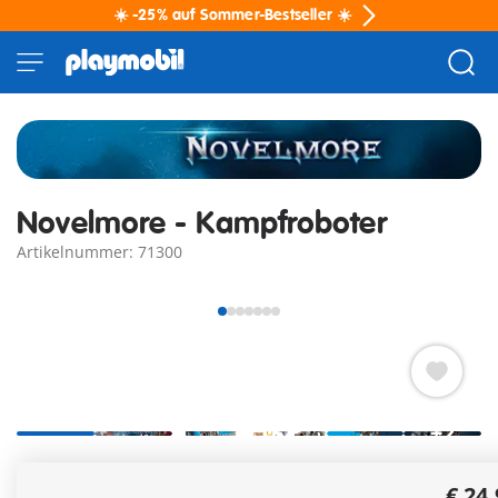
☀️ -25% auf Sommer-Bestseller ☀️
Novelmore - Kampfroboter
Artikelnummer: 71300
+2
PLAYMOBIL Novelmore Kampfroboter mit Gizmo Crafton
€ 24
für epische Ritterturniere