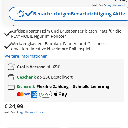
Bewegliche Arme, Beine, Füße und drehbare Hände
inkl. MwSt
zzgl. Versandko
sorgen für dynamische Action-Szenen
Benachrichtigen
Benachrichtigung Aktiv
Mit mächtigem Schwert und funktionsfähiger Kanone für
spannende Duelle im Turnier
Aufklappbarer Helm und Brustpanzer bieten Platz für die
PLAYMOBIL Figur im Roboter
Werkzeugkasten, Bauplan, Fahnen und Geschosse
erweitern kreative Novelmore Rollenspiele
Weitere Informationen
Gratis Versand
ab
65€
Geschenk
ab
35€
Bestellwert
Sichere &
Flexible Zahlung
|
Schnelle Lieferung
€ 24,99
inkl. MwSt
zzgl. Versandkosten