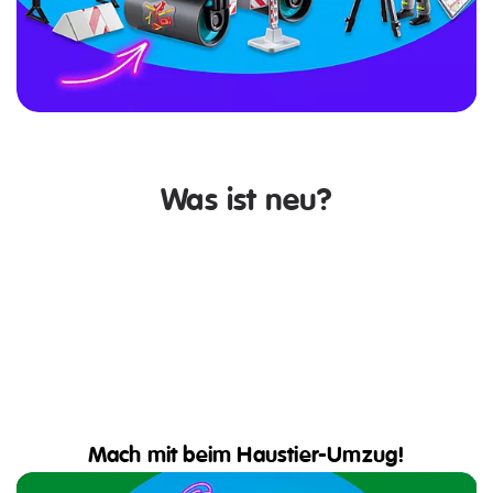
Schritt. Bist du bereit, ihn zu machen?
Träume es. Spiele es. Erlebe es!
Jetzt entdecken
Was ist neu?
Mach mit beim Haustier-Umzug!