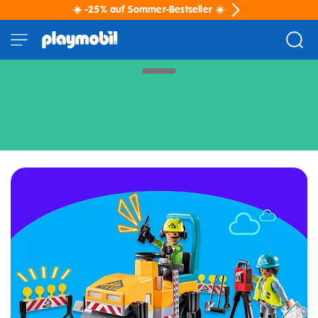
☀️ -25% auf Sommer-Bestseller ☀️
Erlebe noch mehr SPIEL mit
Neuheiten!
Bereit, fertig, los – spiel!
Entdecke die neuesten Spielzeuge – mit
PLAYMOBIL
Neuheiten
. Sei zwischen den Ersten, die die
frischesten Sets finden, komplette Sammlungen
vervollständigen und einzigartige Welten erschaffen!
Dein neues Abenteuer beginnt mit einem einzigen