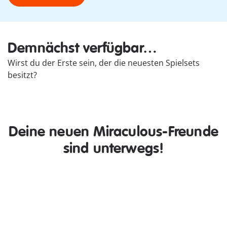
Demnächst verfügbar…
Wirst du der Erste sein, der die neuesten Spielsets
besitzt?
Tritt ein in Ladysbugs & Cat
Noirs Hochzeitstraum
Deine neuen Miraculous-Freunde
Jetzt entdecken
sind unterwegs!