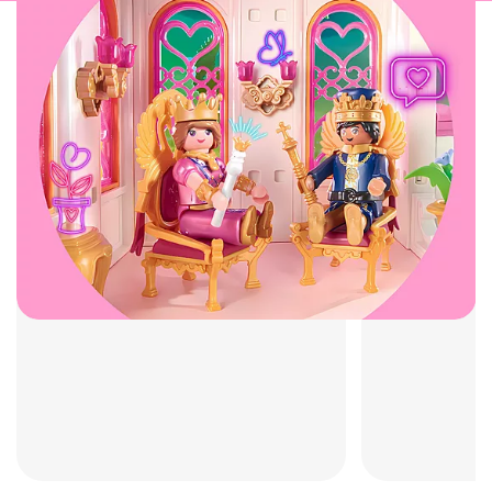
Promo Packs
Starter Pac
Limitierte Überraschungen für
Der perfekte 
dich!
Traumsamml