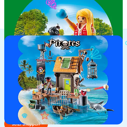
Jetzt entdecken
Ahoi, Matrosen! Alle Mann an Bord im
Piratenhafen!
Endlich ist es soweit, angehende Freibeuter – der
brandneue
Piratenhafen
ist da! Besiege deine Feinde
mit Kanonenkugeln, fange Seeungeheuer ein und
verteidige dich gegen den wilden Hai! Erweitere dein
Piratenreich und bereite dich auf das Abenteuer deines
Lebens vor.