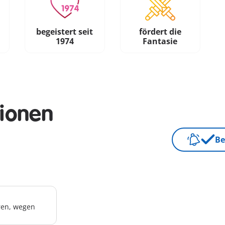
begeistert seit
fördert die
1974
Fantasie
tionen
Be
hren, wegen