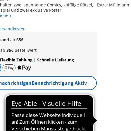
thalten zwei spannende Comics, knifflige Rätsel,
Extra: Müllmann
spiel und zwei exklusive Poster.
tionen
Versandkosten
rsand
ab
65€
k
ab
35€
Bestellwert
Flexible Zahlung
|
Schnelle Lieferung
nachrichtigen
Benachrichtigung Aktiv