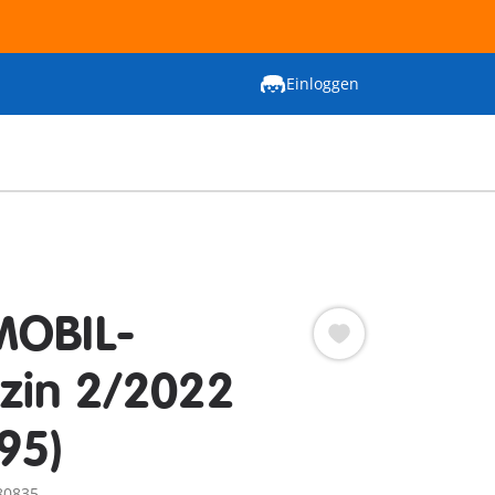
Einloggen
MOBIL-
zin 2/2022
95)
80835