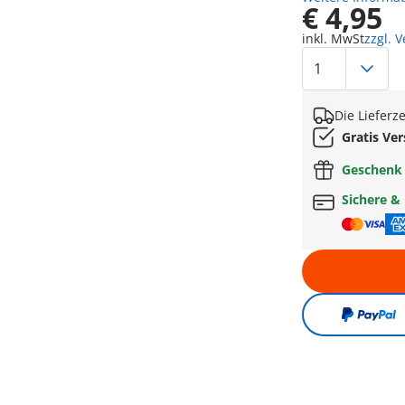
€ 4,95
inkl. MwSt
zzgl. 
Die Lieferz
Gratis Ve
Geschen
Sichere &