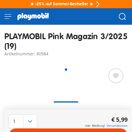
☀️ -25% auf Sommer-Bestseller ☀️
PLAYMOBIL Pink Magazin 3/2025
(19)
Artikelnummer: 80984
Die 36 Seiten enthalten zwei tolle Comics, ein super
Gewinnspiel, zwei Postermotive und viele Mitmach-Seiten.
€ 5,99
Extra: Süßes Reitpferd
inkl. MwSt
zzgl. Versandkosten
Weitere Informationen