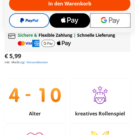
In den Warenkorb
Die Lieferzeit beträgt derzeit 3 bis 6 Werktage
Gratis Versand
ab
65€
Geschenk
ab
35€
Bestellwert
Sichere &
Flexible Zahlung
|
Schnelle Lieferung
€ 5,99
inkl. MwSt
zzgl. Versandkosten
Alter
kreatives Rollenspiel