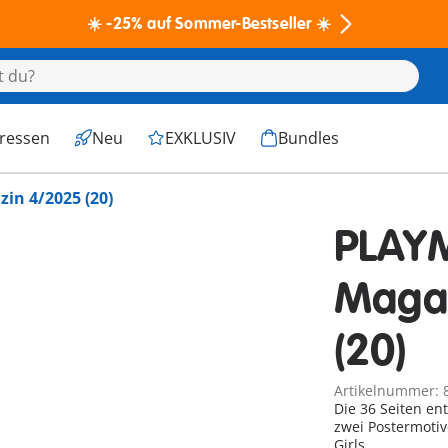
☀️ -25% auf Sommer-Bestseller ☀️
eressen
Neu
EXKLUSIV
Bundles
in 4/2025 (20)
PLAYM
Maga
(20)
Artikelnummer: 
Die 36 Seiten en
zwei Postermotiv
Girls