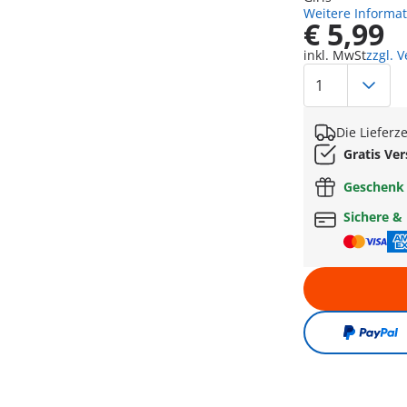
Weitere Informa
€ 5,99
inkl. MwSt
zzgl. 
Die Lieferz
Gratis Ve
Geschen
Sichere &