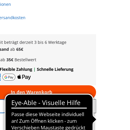
tionen
Versandkosten
eit beträgt derzeit 3 bis 6 Werktage
rsand
ab
65€
k
ab
35€
Bestellwert
Flexible Zahlung
|
Schnelle Lieferung
In den Warenkorb