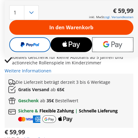
Detailreicher Offroad-Sportwagen mit erhöhter
Bodenfreiheit für spannende Abenteuer im Gelände
€ 59,99
Abnehmbares Dach, Dachgepäckträger und Platz für bis
inkl. MwSt
zzgl. Versandkosten
zu vier Figuren für vielseitige Spielmöglichkeiten
In den Warenkorb
Frontschutzbügel, größere Räder, Ersatzreifen und
Benzinkanister sorgen für realistische Offroad-Action
Öffnende Heckmotorhaube, flexibles Fahrblech und
beweglicher Felsstein für kreative Fahrabenteuer
Ideales Geschenk für kleine Autofans ab 5 Jahren und
actionreiche Rollenspiele im Kinderzimmer
Weitere Informationen
Die Lieferzeit beträgt derzeit 3 bis 6 Werktage
Gratis Versand
ab
65€
Geschenk
ab
35€
Bestellwert
Sichere &
Flexible Zahlung
|
Schnelle Lieferung
€ 59,99