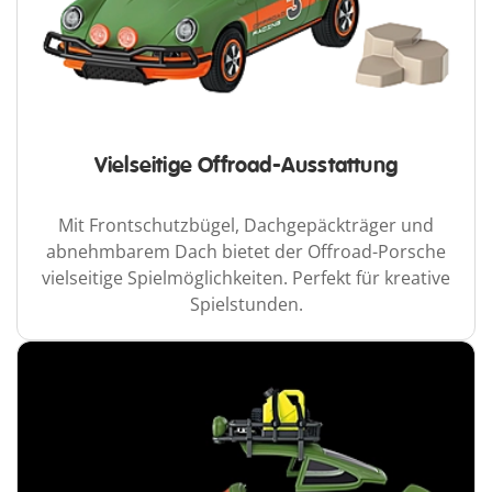
Vielseitige Offroad-Ausstattung
Mit Frontschutzbügel, Dachgepäckträger und
abnehmbarem Dach bietet der Offroad-Porsche
vielseitige Spielmöglichkeiten. Perfekt für kreative
Spielstunden.