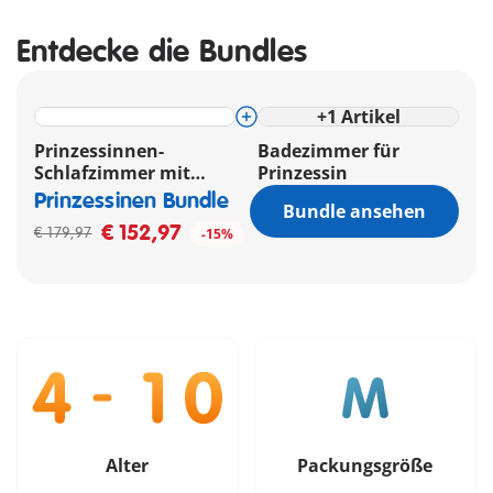
Entdecke die Bundles
+
1
Artikel
Prinzessinnen-
Badezimmer für
Schlafzimmer mit
Prinzessin
Ankleide
Prinzessinen Bundle
Bundle ansehen
€ 152,97
€ 179,97
-15%
Alter
Packungsgröße