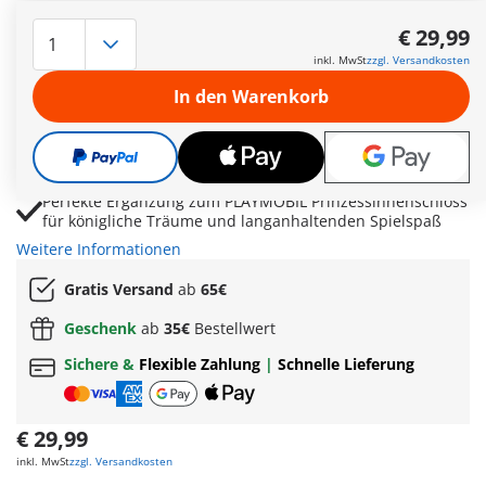
Prinzessinnen-Schlafzimmer mit Himmelbett, Ankleide
und Schminktisch für märchenhafte Rollenspiele
€ 29,99
Kleider, Röcke und Accessoires ermöglichen kreative
inkl. MwSt
zzgl. Versandkosten
Modeideen und königliche Stylingmomente
In den Warenkorb
Teddybär, Bücher und Sitzkissen schaffen gemütliche
Spielszenen voller Ruhe und Fantasie
Fördert kreatives Rollenspiel, Geschichtenerzählen und
entspannte Abendroutinen im Schlossalltag
Perfekte Ergänzung zum PLAYMOBIL Prinzessinnenschloss
für königliche Träume und langanhaltenden Spielspaß
Weitere Informationen
Gratis Versand
ab
65€
Geschenk
ab
35€
Bestellwert
Sichere &
Flexible Zahlung
|
Schnelle Lieferung
€ 29,99
inkl. MwSt
zzgl. Versandkosten