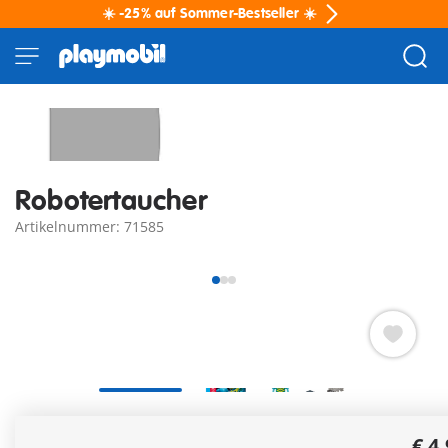
☀️ -25% auf Sommer-Bestseller ☀️
Robotertaucher
Artikelnummer: 71585
Futuristischer Robotertaucher entdeckt funkelnde
€ 4
Kristalle in geheimnisvollen Ozeantiefen