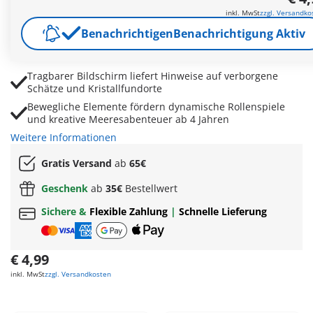
Robotische Fischbegleiter unterstützen spannende
inkl. MwSt
zzgl. Versandko
Unterwasser-Missionen und Schatzsuchen
Benachrichtigen
Benachrichtigung Aktiv
Abnehmbare Flossen, Helm und Dolche sorgen für flexible
Tauchabenteuer
Tragbarer Bildschirm liefert Hinweise auf verborgene
Schätze und Kristallfundorte
Bewegliche Elemente fördern dynamische Rollenspiele
und kreative Meeresabenteuer ab 4 Jahren
Weitere Informationen
Gratis Versand
ab
65€
Geschenk
ab
35€
Bestellwert
Sichere &
Flexible Zahlung
|
Schnelle Lieferung
€ 4,99
inkl. MwSt
zzgl. Versandkosten