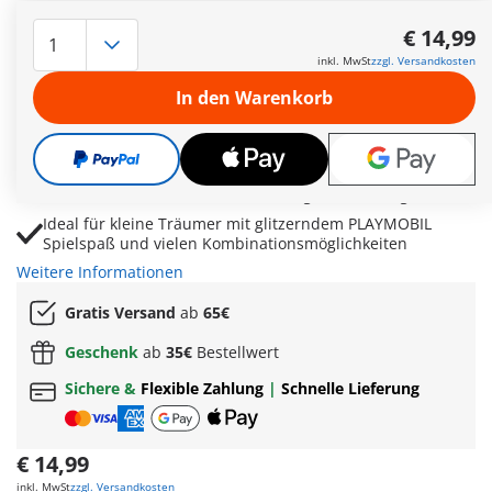
PLAYMOBIL Sammeleinhorn Himmelsrose für
märchenhafte Rollenspiele im magischen Einhorn
€ 14,99
Königreich
inkl. MwSt
zzgl. Versandkosten
Austauschbare Mähne, Schweif und Horn ermöglichen
In den Warenkorb
kreative Einhorn Looks und individuelle Designs
Fee und Joyling begleiten Himmelsrose liebevoll und
schaffen ruhige Spielmomente voller Freundschaft
Zarte Farben und himmlische Details inspirieren
fantasievolle Geschichten voller Eleganz und Magie
Ideal für kleine Träumer mit glitzerndem PLAYMOBIL
Spielspaß und vielen Kombinationsmöglichkeiten
Weitere Informationen
Gratis Versand
ab
65€
Geschenk
ab
35€
Bestellwert
Sichere &
Flexible Zahlung
|
Schnelle Lieferung
€ 14,99
inkl. MwSt
zzgl. Versandkosten