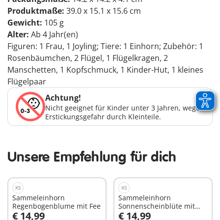
Produktmaße:
39.0 x 15.1 x 15.6 cm
Gewicht:
105 g
Alter:
Ab 4 Jahr(en)
Figuren: 1 Frau, 1 Joyling; Tiere: 1 Einhorn; Zubehör: 1
Rosenbäumchen, 2 Flügel, 1 Flügelkragen, 2
Manschetten, 1 Kopfschmuck, 1 Kinder-Hut, 1 kleines
Flügelpaar
Achtung!
Nicht geeignet für Kinder unter 3 Jahren, wegen
Erstickungsgefahr durch Kleinteile.
Unsere Empfehlung für dich
XS
XS
Sammeleinhorn
Sammeleinhorn
Regenbogenblume mit Fee
Sonnenscheinblüte mit
€ 14,99
€ 14,99
Fee