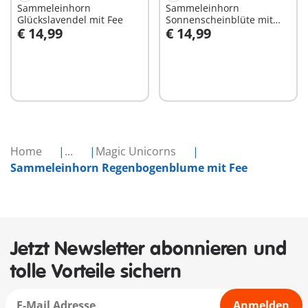
Sammeleinhorn
Sammeleinhorn
Glückslavendel mit Fee
Sonnenscheinblüte mit
€ 14,99
€ 14,99
Fee
In den Warenkorb
In den Warenkorb
Home
...
Magic Unicorns
Sammeleinhorn Regenbogenblume mit Fee
Jetzt Newsletter abonnieren und
tolle Vorteile sichern
Anmelden