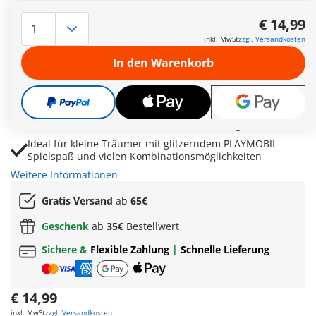
PLAYMOBIL Sammeleinhorn Regenbogenblume für
magische Rollenspiele im farbenfrohen Einhorn
€ 14,99
Königreich
inkl. MwSt
zzgl. Versandkosten
Austauschbare Mähne, Schweif und Horn ermöglichen
In den Warenkorb
individuelle Einhorn Looks voller Kreativität
Fee und Joyling kümmern sich liebevoll um
Regenbogenblume und schaffen sanfte Pflegemomente
Striegelset und Zubehör laden zu fantasievollen
Geschichten rund um Freundschaft und Magie ein
Ideal für kleine Träumer mit glitzerndem PLAYMOBIL
Spielspaß und vielen Kombinationsmöglichkeiten
Weitere Informationen
Gratis Versand
ab
65€
Geschenk
ab
35€
Bestellwert
Sichere &
Flexible Zahlung
|
Schnelle Lieferung
€ 14,99
inkl. MwSt
zzgl. Versandkosten