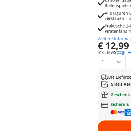
Kanone, Säbe
Rollenspiele
Alle Figuren 
verstauen – 
Praktische 2-
Piratenfans 
Weitere Informa
€ 12,99
inkl. MwSt
zzgl. 
Die Lieferz
Gratis Ve
Geschen
Sichere &