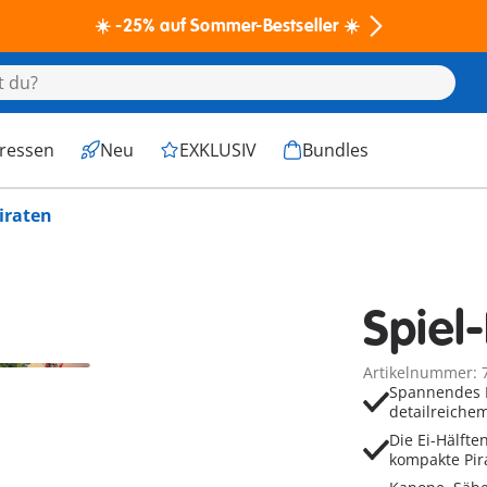
☀️ -25% auf Sommer-Bestseller ☀️
eressen
Neu
EXKLUSIV
Bundles
Piraten
Spiel-
Artikelnummer: 
Spannendes P
detailreiche
Die Ei-Hälft
kompakte Pir