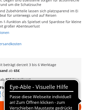
l, Degen und Edelsteine sorgen für actionreiche
 rund um die Schatzsuche
und Zubehörteile lassen sich platzsparend im Ei
ideal für unterwegs und auf Reisen
in-1-Funktion als Spielset und Spardose für kleine
mit großer Abenteuerlust
tionen
Versandkosten
eit beträgt derzeit 3 bis 6 Werktage
rsand
ab
65€
k
ab
35€
Bestellwert
Flexible Zahlung
|
Schnelle Lieferung
In den Warenkorb