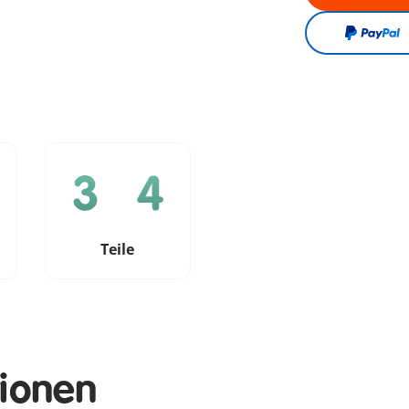
e
Teile
tionen