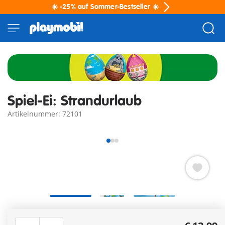
☀️ -25% auf Sommer-Bestseller ☀️
Spiel-Ei: Strandurlaub
Artikelnummer: 72101
Fröhliche Strandspielszene mit Mutter, Kind und
vielseitigem Zubehör für kreative Urlaubsgeschichten am