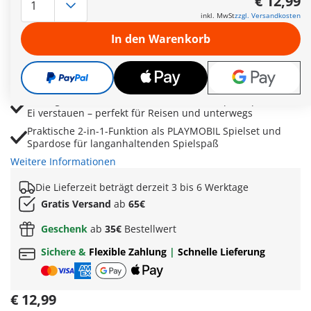
€ 12,99
Meer
inkl. MwSt
zzgl. Versandkosten
Die Ei-Hälften verwandeln sich schnell in eine kompakte
In den Warenkorb
Strandkulisse zum sofortigen Losspielen
Schildkrötennest mit Schildkrötenmutter und Eiern sorgt
für spannende Naturentdeckungen und fantasievolle
Abenteuer
Alle Figuren und Zubehörteile lassen sich platzsparend im
Ei verstauen – perfekt für Reisen und unterwegs
Praktische 2-in-1-Funktion als PLAYMOBIL Spielset und
Spardose für langanhaltenden Spielspaß
Weitere Informationen
Die Lieferzeit beträgt derzeit 3 bis 6 Werktage
Gratis Versand
ab
65€
Geschenk
ab
35€
Bestellwert
Sichere &
Flexible Zahlung
|
Schnelle Lieferung
€ 12,99