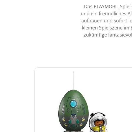
Das PLAYMOBIL Spiel-E
und ein freundliches A
aufbauen und sofort lo
kleinen Spielszene im 
zukünftige fantasievo