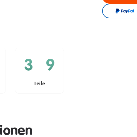
e
Teile
tionen