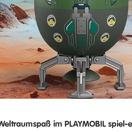
Weltraumspaß im PLAYMOBIL spiel-e