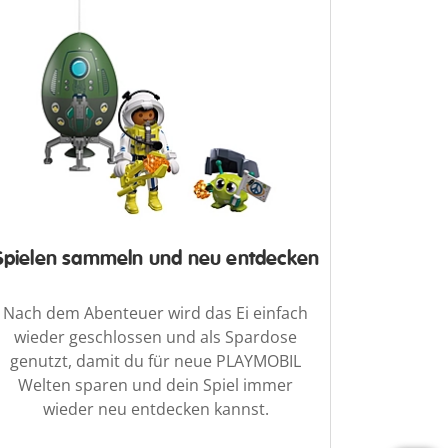
Spielen sammeln und neu entdecken
Nach dem Abenteuer wird das Ei einfach
wieder geschlossen und als Spardose
genutzt, damit du für neue PLAYMOBIL
Welten sparen und dein Spiel immer
wieder neu entdecken kannst.