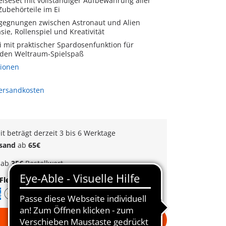
iseset mit vollständiger Aufbewahrung aller
Zubehörteile im Ei
egegnungen zwischen Astronaut und Alien
sie, Rollenspiel und Kreativität
Ei mit praktischer Spardosenfunktion für
nden Weltraum-Spielspaß
tionen
Versandkosten
eit beträgt derzeit 3 bis 6 Werktage
rsand
ab
65€
k
ab
35€
Bestellwert
Flexible Zahlung
|
Schnelle Lieferung
In den Warenkorb