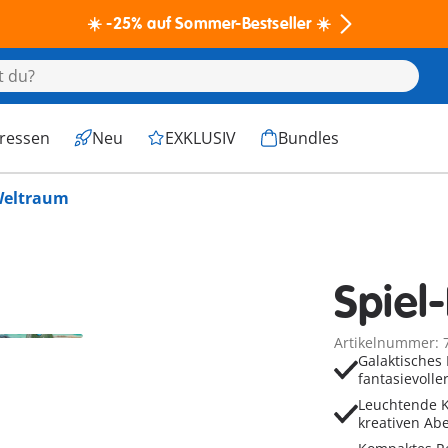
☀️ -25% auf Sommer-Bestseller ☀️
eressen
Neu
EXKLUSIV
Bundles
 Weltraum
Spiel
Artikelnummer: 
Galaktisches 
fantasievoll
Leuchtende K
kreativen Ab