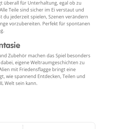
t überall für Unterhaltung, egal ob zu
le Teile sind sicher im Ei verstaut und
st du jederzeit spielen, Szenen verändern
nge vorzubereiten. Perfekt für spontanen
g.
ntasie
und Zubehör machen das Spiel besonders
ch dabei, eigene Weltraumgeschichten zu
lien mit Friedensflagge bringt eine
igt, wie spannend Entdecken, Teilen und
L Welt sein kann.