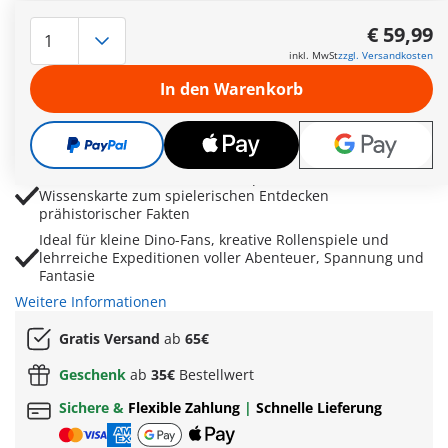
Actionreiches Dinosaurier-Spielset mit Spinosaurus,
Forscher, Fahrzeug und Transportwagen für spannende
€ 59,99
Ausgrabungsabenteuer
inkl. MwSt
zzgl. Versandkosten
Beweglicher Kiefer und bewegliche Arme sorgen für
In den Warenkorb
realistische Dino-Angriffe und aufregende Spielszenen
Schwenkbarer Kran und befestigbare Kiste ermöglichen
den sicheren Transport von Werkzeugen, Schätzen und
Fossilien
Mit beeindruckendem Triceratops-Schädel und Dino-
Wissenskarte zum spielerischen Entdecken
prähistorischer Fakten
Ideal für kleine Dino-Fans, kreative Rollenspiele und
lehrreiche Expeditionen voller Abenteuer, Spannung und
Fantasie
Weitere Informationen
Gratis Versand
ab
65€
Geschenk
ab
35€
Bestellwert
Sichere &
Flexible Zahlung
|
Schnelle Lieferung