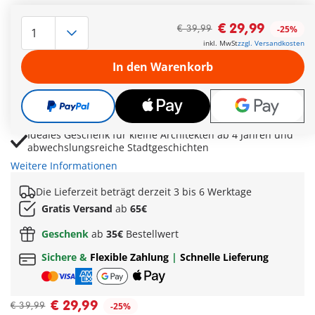
Modernes zweistöckiges Stadthaus mit zwei Räumen und
Dachgeschoss für kreative Wohnideen
€ 29,99
€ 39,99
-25%
Enthält zwei Figuren und detailreiches Zubehör für
inkl. MwSt
zzgl. Versandkosten
realistische Alltagsszenen im Stadtleben
In den Warenkorb
Räume lassen sich individuell einrichten und dekorieren
für fantasievolle Rollenspiele
Kombinierbar mit Spielhäuschen, Sandkasten und
Bäckerei für eine lebendige Stadtwelt
Ideales Geschenk für kleine Architekten ab 4 Jahren und
abwechslungsreiche Stadtgeschichten
Weitere Informationen
Die Lieferzeit beträgt derzeit 3 bis 6 Werktage
Gratis Versand
ab
65€
Geschenk
ab
35€
Bestellwert
Sichere &
Flexible Zahlung
|
Schnelle Lieferung
€ 29,99
€ 39,99
-25%