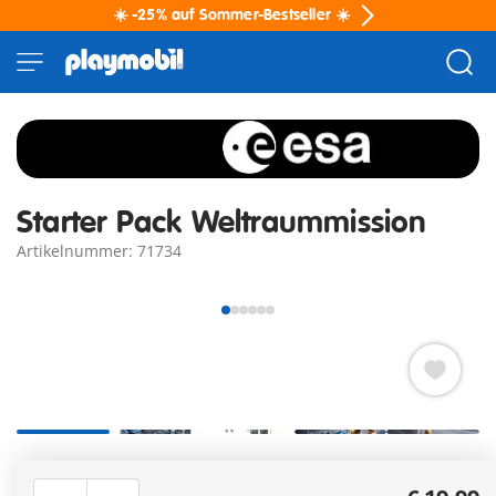
☀️ -25% auf Sommer-Bestseller ☀️
Starter Pack Weltraummission
Artikelnummer: 71734
Wendiges Mondfahrzeug mit kipp- und lenkbarer
Funktion für realistische Weltraum-Erkundungen