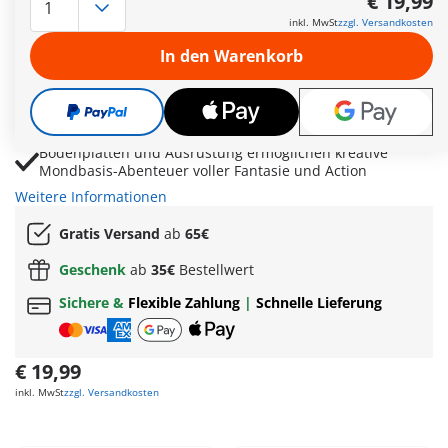
€ 19,99
Mobile Forschungsstation mit Labortisch und Greifarm
inkl. MwSt
zzgl. Versandkosten
zum Analysieren von Bodenproben
In den Warenkorb
Satellitenschüssel und klappbare Solarzellen sorgen für
authentische Raumfahrt-Szenen
Astronautenhelm, Rucksack und Sauerstoffschlauch
bieten detailreiches Zubehör für Missionen
Bodenplatten und Ausrüstung ermöglichen kreative
Mondbasis-Abenteuer voller Fantasie und Action
Weitere Informationen
Gratis Versand
ab
65€
Geschenk
ab
35€
Bestellwert
Sichere &
Flexible Zahlung
|
Schnelle Lieferung
€ 19,99
inkl. MwSt
zzgl. Versandkosten