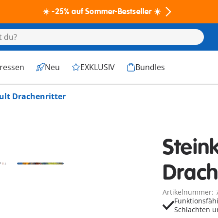
☀️ -25% auf Sommer-Bestseller ☀️
eressen
Neu
EXKLUSIV
Bundles
ult Drachenritter
Stein
Drach
Artikelnummer: 
Funktionsfäh
Schlachten u