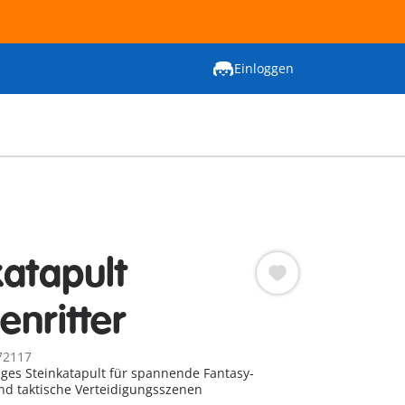
Einloggen
katapult
enritter
72117
iges Steinkatapult für spannende Fantasy-
nd taktische Verteidigungsszenen