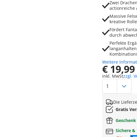
Zwei Drachen
actionreiche 
Massive Fels
kreative Roll
Fördert Fanta
durch abwech
Perfekte Erg
langanhalten
Kombinations
Weitere Informa
€ 19,99
inkl. MwSt
zzgl. 
Die Lieferz
Gratis Ve
Geschen
Sichere &