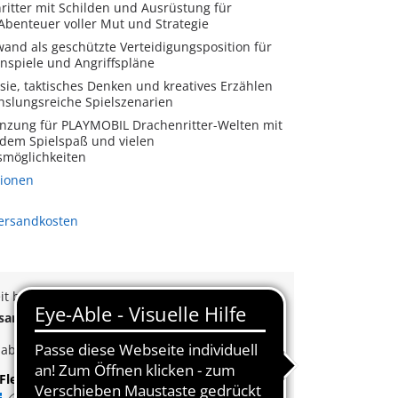
ritter mit Schilden und Ausrüstung für
Abenteuer voller Mut und Strategie
wand als geschützte Verteidigungsposition für
enspiele und Angriffspläne
sie, taktisches Denken und kreatives Erzählen
slungsreiche Spielszenarien
änzung für PLAYMOBIL Drachenritter-Welten mit
dem Spielspaß und vielen
möglichkeiten
tionen
Versandkosten
eit beträgt derzeit 3 bis 6 Werktage
rsand
ab
65€
k
ab
35€
Bestellwert
Flexible Zahlung
|
Schnelle Lieferung