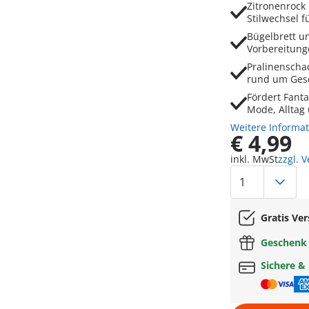
Zitronenrock
Stilwechsel 
Bügelbrett un
Vorbereitung
Pralinenschac
rund um Ges
Fördert Fanta
Mode, Alltag
Weitere Informa
€ 4,99
inkl. MwSt
zzgl. 
Gratis Ve
Geschen
Sichere &