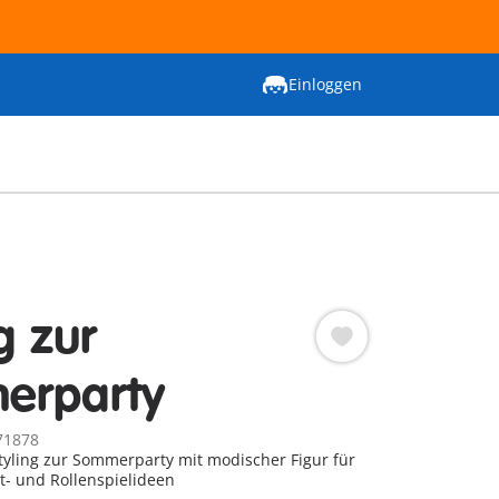
Einloggen
g zur
erparty
71878
yling zur Sommerparty mit modischer Figur für
it- und Rollenspielideen