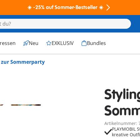
☀️ -25% auf Sommer-Bestseller ☀️
eressen
Neu
EXKLUSIV
Bundles
g zur Sommerparty
Stylin
Somm
Artikelnummer: 
PLAYMOBIL St
kreative Outf