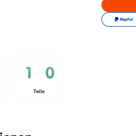
e
Teile