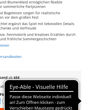
 und Blumenkleid ermöglichen flexible
für sommerliche Partyszenen
d Bügeleisen sorgen für realistische
en vor dem großen Fest
htel ergänzt das Spiel mit liebevollen Details
chenke und Vorfreude
sie, Feinmotorik und kreatives Erzählen durch
 und fröhliche Sommergeschichten
tionen
Versandkosten
rsand
ab
65€
k
ab
35€
Bestellwert
Flexible Zahlung
|
Schnelle Lieferung