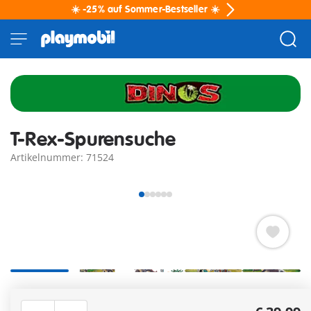
☀️ -25% auf Sommer-Bestseller ☀️
T-Rex-Spurensuche
Artikelnummer: 71524
Beweglicher Tyrannosaurus Rex mit Armen, Beinen und
aufklappbarem Kiefer für realistischen Dinospielspaß