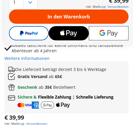
€ 39,99
Forscherin mit Motorrad und Anhänger startet spannende
inkl. MwSt
zzgl. Versandkosten
Expeditionen in die Dinosaurierwelt
In den Warenkorb
Fußabdruck, Schlammpfütze und Beuteüberreste sorgen
für aufregende Spurensuche
Lupe, Kamera, Landkarte und Dino-Wissenskarte fördern
spielerisches Entdecken
Ideales Geschenk für kleine Dino-Fans und fantasievolle
Abenteuer ab 4 Jahren
Weitere Informationen
Die Lieferzeit beträgt derzeit 3 bis 6 Werktage
Gratis Versand
ab
65€
Geschenk
ab
35€
Bestellwert
Sichere &
Flexible Zahlung
|
Schnelle Lieferung
€ 39,99
inkl. MwSt
zzgl. Versandkosten