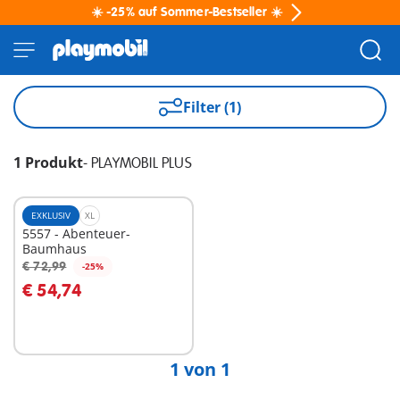
☀️ -25% auf Sommer-Bestseller ☀️
Filter (1)
1 Produkt
-
PLAYMOBIL PLUS
EXKLUSIV
XL
5557 - Abenteuer-
Baumhaus
€ 72,99
-25%
In den Warenkorb
€ 54,74
1 von 1