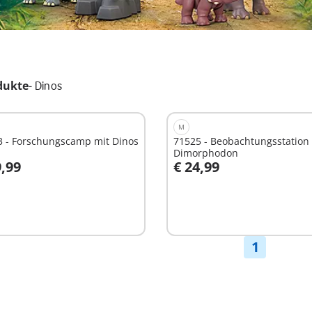
dukte
-
Dinos
M
3 - Forschungscamp mit Dinos
71525 - Beobachtungsstation 
Dimorphodon
9,99
€ 24,99
n den Warenkorb
In den Warenkorb
1