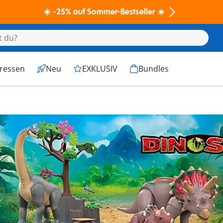
☀️ -25% auf Sommer-Bestseller ☀️
eressen
Neu
EXKLUSIV
Bundles