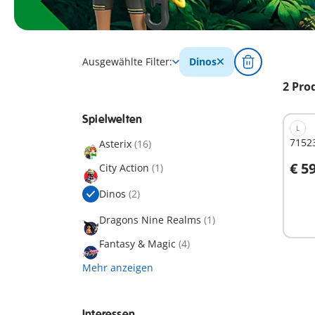
Ausgewählte Filter:
Dinos
2 Pro
Spielwelten
L
7152
Asterix
(16)
€ 5
City Action
(1)
I
Dinos
(2)
Dragons Nine Realms
(1)
Fantasy & Magic
(4)
Mehr anzeigen
Interessen