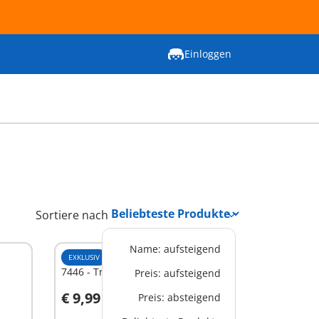
Einloggen
Sortiere nach
Name: aufsteigend
EXKLUSIV
XS
7446 - Tresor
Preis: aufsteigend
€ 9,99
Preis: absteigend
In den Warenkorb