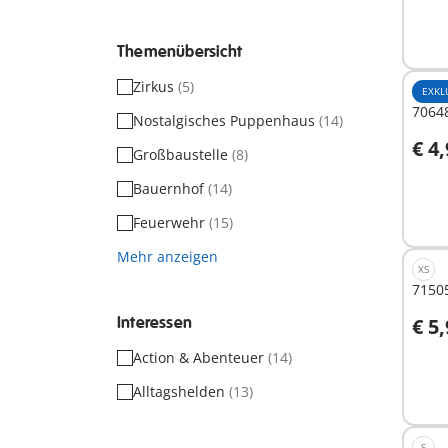
Themenübersicht
Zirkus
(5)
EXKL
70648
Nostalgisches Puppenhaus
(14)
€ 4
Großbaustelle
(8)
I
Bauernhof
(14)
Feuerwehr
(15)
Mehr anzeigen
XS
7150
Interessen
€ 5
I
Action & Abenteuer
(14)
Alltagshelden
(13)
S