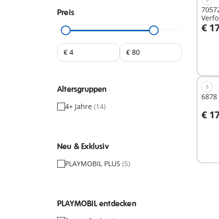
70572
Preis
Verf
€ 1
I
S
Altersgruppen
6878 
4+ Jahre
(14)
€ 1
I
Neu & Exklusiv
PLAYMOBIL PLUS
(5)
PLAYMOBIL entdecken