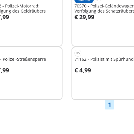
 - Polizei-Motorrad:
70570 - Polizei-Geländewagen
olgung des Geldräubers
Verfolgung des Schatzräuber
7,99
€ 29,99
n den Warenkorb
In den Warenkorb
XS
- Polizei-Straßensperre
71162 - Polizist mit Spürhund
7,99
€ 4,99
n den Warenkorb
In den Warenkorb
1