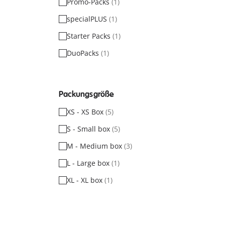
Promo-Packs
(1)
specialPLUS
(1)
Starter Packs
(1)
DuoPacks
(1)
Packungsgröße
XS - XS Box
(5)
S - Small box
(5)
M - Medium box
(3)
L - Large box
(1)
XL - XL box
(1)