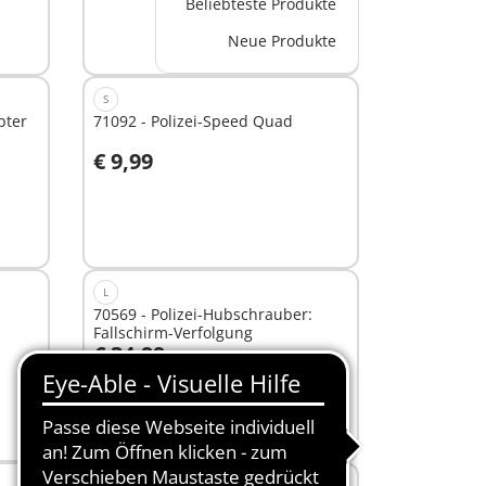
Beliebteste Produkte
Neue Produkte
S
pter
71092 - Polizei-Speed Quad
€ 9,99
In den Warenkorb
L
70569 - Polizei-Hubschrauber:
Fallschirm-Verfolgung
€ 34,99
In den Warenkorb
M