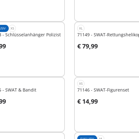
USIV
XS
XL
 - Schlüsselanhänger Polizist
71149 - SWAT-Rettungsheliko
,99
€ 79,99
n den Warenkorb
In den Warenkorb
XS
5 - SWAT & Bandit
71146 - SWAT-Figurenset
,99
€ 14,99
n den Warenkorb
In den Warenkorb
EXKLUSIV
M