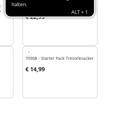
:
71147 - SWAT-Multi-Terrain-Quad
s
€ 22,99
In den Warenkorb
S
70908 - Starter Pack Tresorknacker
€ 14,99
Nicht
verfügbar