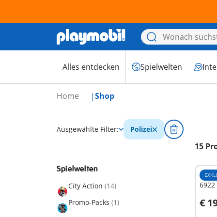
Alles entdecken
Spielwelten
Int
Home
Shop
Ausgewählte Filter:
Polizei
15 Pr
Spielwelten
EXKL
6922 
City Action
(14)
€ 1
Promo-Packs
(1)
I