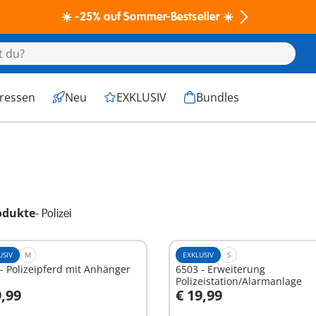
☀️ -25% auf Sommer-Bestseller ☀️
eressen
Neu
EXKLUSIV
Bundles
odukte
-
Polizei
USIV
M
EXKLUSIV
S
- Polizeipferd mit Anhänger
6503 - Erweiterung
Polizeistation/Alarmanlage
9,99
€ 19,99
n den Warenkorb
In den Warenkorb