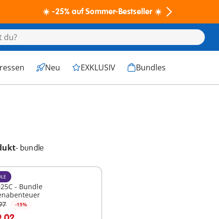
☀️ -25% auf Sommer-Bestseller ☀️
eressen
Neu
EXKLUSIV
Bundles
dukt
-
bundle
LE
25C - Bundle
tenabenteuer
97
-15%
n den Warenkorb
9,02