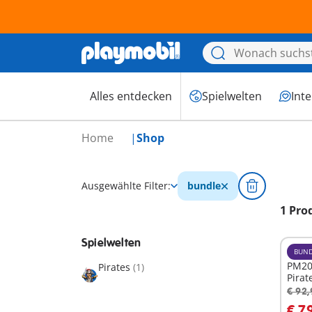
Alles entdecken
Spielwelten
Int
Home
Shop
Ausgewählte Filter:
bundle
1 Pro
Spielwelten
BUND
PM20
Pirates
(1)
Pira
€ 92,
I
€ 7