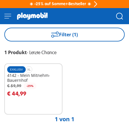
☀️ -25% auf Sommer-Bestseller ☀️
Filter (1)
1 Produkt
-
Letzte Chance
EXKLUSIV
XL
4142 - Mein Mitnehm-
Bauernhof
€ 59,99
-25%
In den Warenkorb
€ 44,99
1 von 1