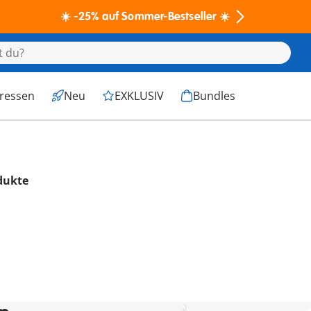
☀️ -25% auf Sommer-Bestseller ☀️
eressen
Neu
EXKLUSIV
Bundles
dukte