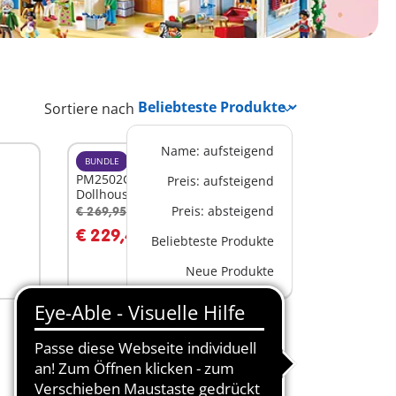
Sortiere nach
Name: aufsteigend
BUNDLE
PM2502G - Starter Bundle
Preis: aufsteigend
Dollhouse
Preis: absteigend
€ 269,95
-15%
In den Warenkorb
€ 229,46
Beliebteste Produkte
Neue Produkte