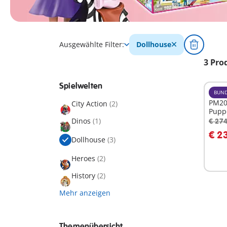
Ausgewählte Filter:
Dollhouse
3 Pro
Spielwelten
BUND
PM20
City Action
(2)
Pupp
Dinos
(1)
€ 274
I
€ 2
Dollhouse
(3)
Heroes
(2)
History
(2)
Mehr anzeigen
Themenübersicht