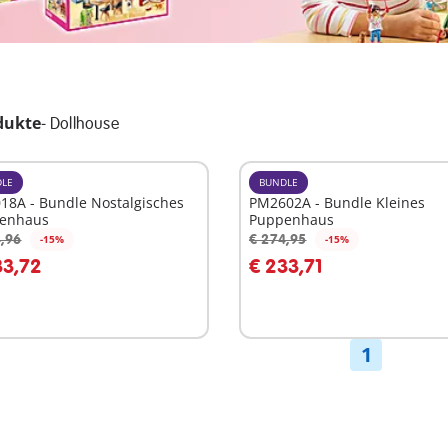
dukte
-
Dollhouse
LE
BUNDLE
18A - Bundle Nostalgisches
PM2602A - Bundle Kleines
enhaus
Puppenhaus
,96
€ 274,95
-15%
-15%
n den Warenkorb
In den Warenkorb
33,72
€ 233,71
1