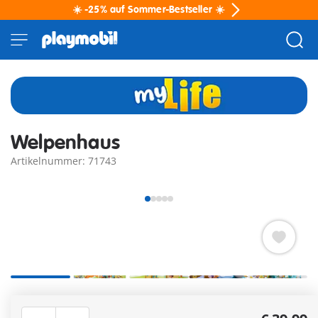
☀️ -25% auf Sommer-Bestseller ☀️
Welpenhaus
Artikelnummer: 71743
Liebevoll gestaltetes Hundehaus mit Welpen, Betten und
Decken für realistische Tierpflege