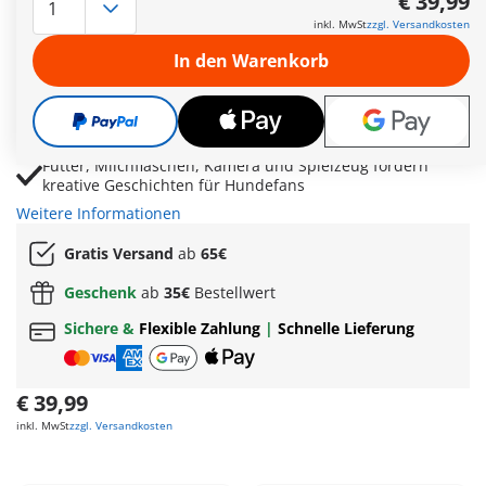
€ 39,99
Pflegestation mit Waschwanne, Waage und Schürze sorgt
inkl. MwSt
zzgl. Versandkosten
für abwechslungsreiche Rollenspiele
In den Warenkorb
Doppelleine ermöglicht gemeinsame Spaziergänge und
fröhliche Abenteuer mit kleinen Hunden
Rasierer, Schere, Sprühflasche und Handtuch bieten
detailreiches Zubehör zur Fellpflege
Futter, Milchflaschen, Kamera und Spielzeug fördern
kreative Geschichten für Hundefans
Weitere Informationen
Gratis Versand
ab
65€
Geschenk
ab
35€
Bestellwert
Sichere &
Flexible Zahlung
|
Schnelle Lieferung
€ 39,99
inkl. MwSt
zzgl. Versandkosten