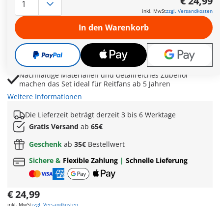
€ 24,99
Kämmbare Mähne und Schweif lassen sich mit
inkl. MwSt
zzgl. Versandkosten
Haarspangen individuell stylen
In den Warenkorb
Softstangen und Kegel sorgen für realistisches
Springtraining und kreative Turnierszenen
Sattel, Zügel und Apfel als Belohnung ergänzen den
authentischen Reitspielspaß
Nachhaltige Materialien und detailreiches Zubehör
machen das Set ideal für Reitfans ab 5 Jahren
Weitere Informationen
Die Lieferzeit beträgt derzeit 3 bis 6 Werktage
Gratis Versand
ab
65€
Geschenk
ab
35€
Bestellwert
Sichere &
Flexible Zahlung
|
Schnelle Lieferung
€ 24,99
inkl. MwSt
zzgl. Versandkosten