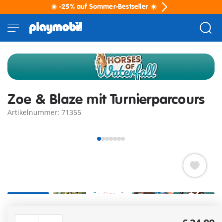
☀️ -25% auf Sommer-Bestseller ☀️
Zoe & Blaze mit Turnierparcours
Artikelnummer: 71355
+2
Zoe und Trakehner-Wallach Blaze erleben spannende
Trainingsabenteuer auf der Waterfall Ranch