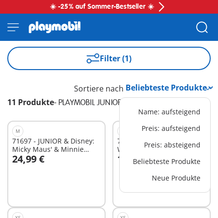
☀️ -25% auf Sommer-Bestseller ☀️
Filter (1)
Sortiere nach
11 Produkte
-
PLAYMOBIL JUNIOR & Disney
Name: aufsteigend
Preis: aufsteigend
M
XS
71697 - JUNIOR & Disney:
71705 - JUNIOR & Disney:
Preis: absteigend
Micky Maus' & Minnie
Winnie Puuhs & Ferkels
24,99 €
14,99 €
Maus' Wolkenflug
Wasserabenteuer
Beliebteste Produkte
In den Warenkorb
In den Warenkorb
Neue Produkte
XS
XS