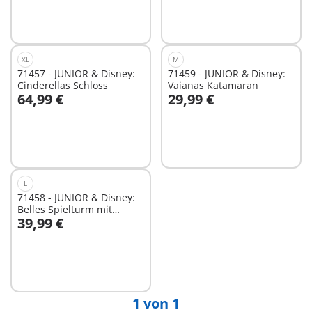
XL
M
71457 - JUNIOR & Disney:
71459 - JUNIOR & Disney:
Cinderellas Schloss
Vaianas Katamaran
64,99 €
29,99 €
In den Warenkorb
In den Warenkorb
L
71458 - JUNIOR & Disney:
Belles Spielturm mit
39,99 €
Melodie
In den Warenkorb
1 von 1