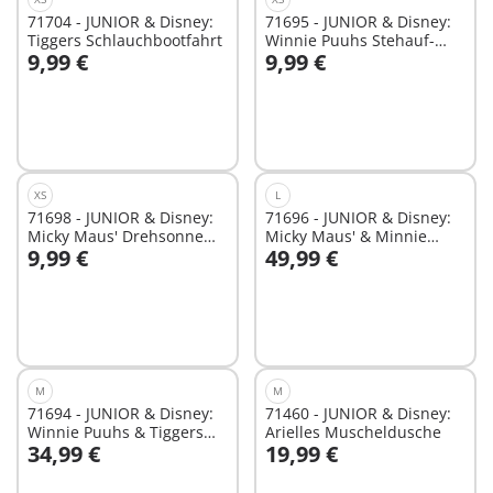
71704 - JUNIOR & Disney:
71695 - JUNIOR & Disney:
Tiggers Schlauchbootfahrt
Winnie Puuhs Stehauf-
9,99 €
9,99 €
Honigtopf
In den Warenkorb
In den Warenkorb
XS
L
71698 - JUNIOR & Disney:
71696 - JUNIOR & Disney:
Micky Maus' Drehsonne
Micky Maus' & Minnie
9,99 €
49,99 €
mit Rasselfunktion
Maus' Wolkenhaus
In den Warenkorb
In den Warenkorb
M
M
71694 - JUNIOR & Disney:
71460 - JUNIOR & Disney:
Winnie Puuhs & Tiggers
Arielles Muscheldusche
34,99 €
19,99 €
Bienengarten
In den Warenkorb
In den Warenkorb