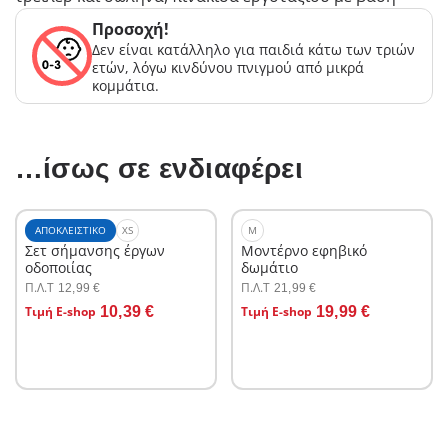
Προσοχή!
Δεν είναι κατάλληλο για παιδιά κάτω των τριών
ετών, λόγω κινδύνου πνιγμού από μικρά
κομμάτια.
…ίσως σε ενδιαφέρει
ΑΠΟΚΛΕΙΣΤΙΚΌ
XS
M
Σετ σήμανσης έργων
Μοντέρνο εφηβικό
οδοποιίας
δωμάτιο
Π.Λ.T
Π.Λ.T
12,99 €
21,99 €
Στο καλάθι
Στο καλάθι
Τιμή E-shop
10,39 €
Τιμή E-shop
19,99 €