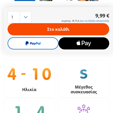
Τι ήχος είναι αυτός έξω; Ο εργάτης κατασκευαστικών έργων
χρησιμοποιεί το σφυρί του για να φτιάξει το δρόμο που
9,99 €
χρειάζεται επείγουσα επισκευή. Όλα γίνονται με ήχο και
συμπερ. Φ.Π.Α.
συν τα έξοδα αποστολής
φασαρία!
Περισσότερες πληροφορίες
Στο καλάθι
9,99 €
συμπερ. Φ.Π.Α.
συν τα έξοδα αποστολής
Μέγεθος
Ηλικία
συσκευασίας