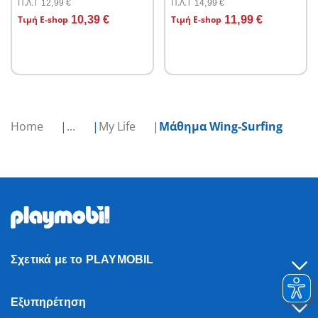
Π.Λ.T
Π.Λ.T
12,99 €
14,99 €
Στο καλάθι
Στο καλάθι
Τιμή E-shop
10,39 €
Τιμή E-shop
11,99 €
Home
...
My Life
Μάθημα Wing-Surfing
Σχετικά με το PLAYMOBIL
Εξυπηρέτηση