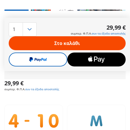
Το εξοπλισμένο όχημα της Ομάδας Ειδικών Αποστολών
κατευθύνεται στον τόπο του εγκλήματος – όλα είναι έτοιμα
29,99 €
για επέμβαση! Ο αστυνομικός αρπάζει την ασπίδα, ενώ τα
συμπερ. Φ.Π.Α.
συν τα έξοδα αποστολής
όπλα είναι κι αυτά έτοιμα για χρήση ως αποτρεπτικό μέσο –
γιατί ο κακοποιός πατάει τέρμα το γκάζι με τη μοτοσικλέτα
Στο καλάθι
του. Με τον γάντζο και τα κλοπιμαία προσπαθεί να ξεφύγει
από την αστυνομία. Αλλά οι αστυνομικοί έχουν έναν άσο στο
μανίκι: μία ταινία με καρφιά! Θα καταφέρουν άραγε να τον
σταματήσουν; Ένα συναρπαστικό παιχνίδι δράσης ξεκινά.
Περισσότερες πληροφορίες
29,99 €
συμπερ. Φ.Π.Α.
συν τα έξοδα αποστολής